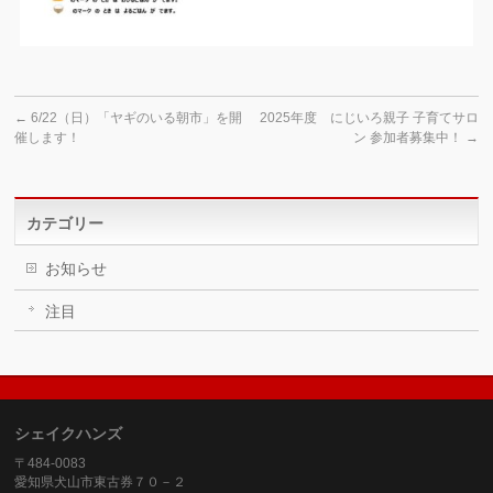
←
6/22（日）「ヤギのいる朝市」を開
2025年度 にじいろ親子 子育てサロ
催します！
ン 参加者募集中！
→
カテゴリー
お知らせ
注目
シェイクハンズ
〒484-0083
愛知県犬山市東古券７０－２